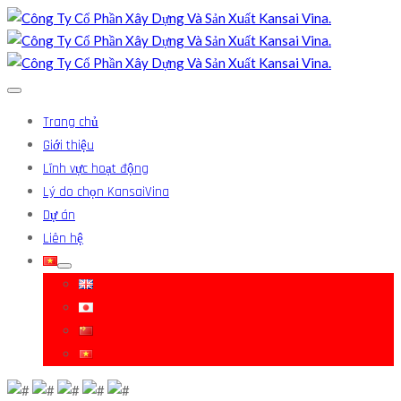
Trang chủ
Giới thiệu
Lĩnh vực hoạt động
Lý do chọn KansaiVina
Dự án
Liên hệ