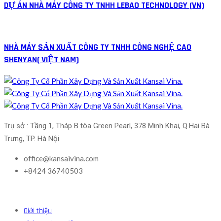
DỰ ÁN NHÀ MÁY CÔNG TY TNHH LEBAO TECHNOLOGY (VN)
NHÀ MÁY SẢN XUẤT CÔNG TY TNHH CÔNG NGHỆ CAO
SHENYAN( VIỆT NAM)
Trụ sở : Tầng 1, Tháp B tòa Green Pearl, 378 Minh Khai, Q.Hai Bà 
Trưng, TP. Hà Nội
office@kansaivina.com
+8424 36740503
Giới thiệu