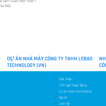
sản xuất Việt Hàn I
Hà Nội
DỰ ÁN NHÀ MÁY CÔNG TY TNHH LEBAO
NH
TECHNOLOGY (VN)
CÔ
Giới thiệu
Lĩnh vực hoạt động
Lý do chọn Kansaivina
Dự án
Liên hệ