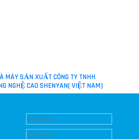
À MÁY SẢN XUẤT CÔNG TY TNHH
NG NGHỆ CAO SHENYAN( VIỆT NAM)