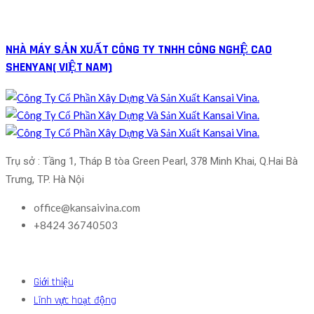
NHÀ MÁY SẢN XUẤT CÔNG TY TNHH CÔNG NGHỆ CAO
SHENYAN( VIỆT NAM)
Trụ sở : Tầng 1, Tháp B tòa Green Pearl, 378 Minh Khai, Q.Hai Bà 
Trưng, TP. Hà Nội
office@kansaivina.com
+8424 36740503
Giới thiệu
Lĩnh vực hoạt động