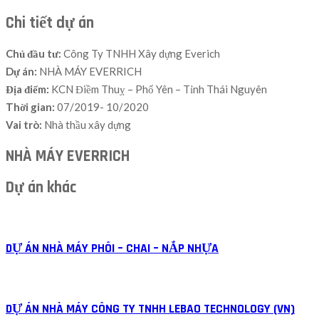
Chi tiết dự án
Chủ đầu tư:
Công Ty TNHH Xây dựng Everich
Dự án:
NHÀ MÁY EVERRICH
Địa điểm:
KCN Điềm
Thuỵ – Phổ Yên
–
Tỉnh Thái Nguyên
Thời gian:
0
7
/2019- 1
0/
20
20
Vai trò:
Nhà thầu xây dựng
NHÀ MÁY EVERRICH
Dự án khác
DỰ ÁN NHÀ MÁY PHÔI – CHAI – NẮP NHỰA
DỰ ÁN NHÀ MÁY CÔNG TY TNHH LEBAO TECHNOLOGY (VN)