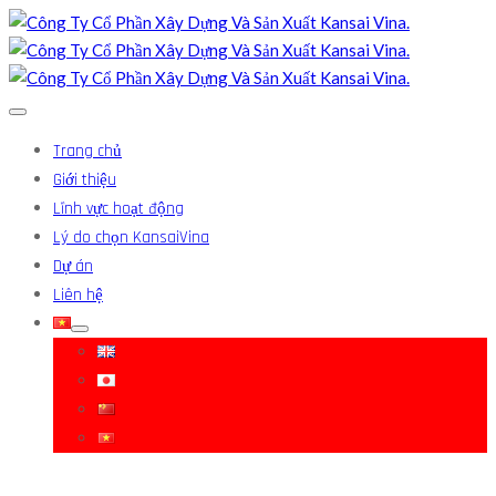
Trang chủ
Giới thiệu
Lĩnh vực hoạt động
Lý do chọn KansaiVina
Dự án
Liên hệ