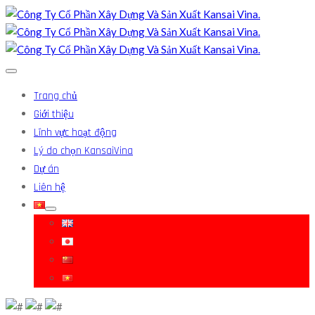
Trang chủ
Giới thiệu
Lĩnh vực hoạt động
Lý do chọn KansaiVina
Dự án
Liên hệ