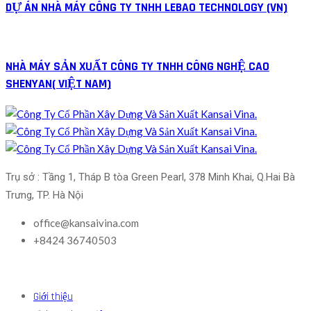
DỰ ÁN NHÀ MÁY CÔNG TY TNHH LEBAO TECHNOLOGY (VN)
NHÀ MÁY SẢN XUẤT CÔNG TY TNHH CÔNG NGHỆ CAO
SHENYAN( VIỆT NAM)
Trụ sở : Tầng 1, Tháp B tòa Green Pearl, 378 Minh Khai, Q.Hai Bà 
Trưng, TP. Hà Nội
office@kansaivina.com
+8424 36740503
Giới thiệu