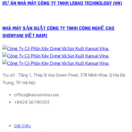
DỰ ÁN NHÀ MÁY CÔNG TY TNHH LEBAO TECHNOLOGY (VN)
NHÀ MÁY SẢN XUẤT CÔNG TY TNHH CÔNG NGHỆ CAO
SHENYAN( VIỆT NAM)
Trụ sở : Tầng 1, Tháp B tòa Green Pearl, 378 Minh Khai, Q.Hai Bà 
Trưng, TP. Hà Nội
office@kansaivina.com
+8424 36740503
Giới thiệu