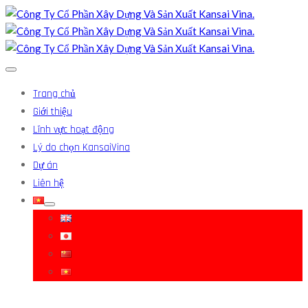
Trang chủ
Giới thiệu
Lĩnh vực hoạt động
Lý do chọn KansaiVina
Dự án
Liên hệ