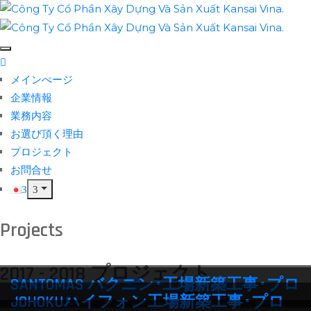
メインぺージ
企業情報
業務内容
お選び頂く理由
プロジェクト
お問合せ
Projects
2017 - 2018 プロジェクト
SANTOMAS バクニン･工場新築工事･プロ
吉城ベトナム工場･プロジェクト
JOHOKUハイフォン工場新築工事･プロ
ジェクト