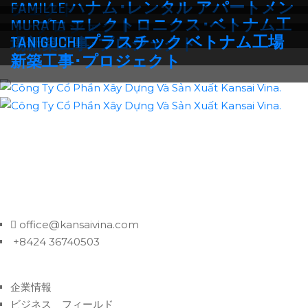
FAMILLE ハナム･レンタル アパートメン
ジェクト
MURATA エレクトロニクス･ベトナム工
ト･プロジェクト
TANIGUCHI プラスチック ベトナム工場
場新築工事･プロジェクト
新築工事･プロジェクト
Hanoi Office: 14F, VTC Online Building, 18 Tam Trinh, Hai Ba
Trung District, Hanoi City, Vietnam
HCM Office: P7-46OT11, 46F, Park 7, Vinhomes Central
Park, Binh Thanh District, HCM City, Vietnam
office@kansaivina.com
+8424 36740503
企業情報
ビジネス フィールド