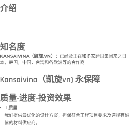
介绍
KANSAIVINA（
凯旋
.VN
）
：
是一家在工业建筑领域 有知名度的总
承包商，我们保证提供最优化的设计工程质量最好时间最短到投资
方。
知名度
KANSAIVINA
（
凯旋
.VN
）
：
已经及正在和多家跨国集团来之日
本，韩国，中国，台湾和各欧洲等的合作商
Kansaivina（凯旋vn) 永保障
质量-进度-投资效果
质量
我们提供最优化的设计方案，担保符合工程项目要求及选择有诚
信的材料供应商。