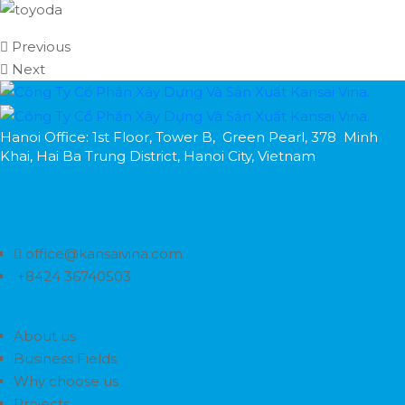
Previous
Next
Hanoi Office: 1st Floor, Tower B, Green Pearl, 378 Minh
Khai, Hai Ba Trung District, Hanoi City, Vietnam
office@kansaivina.com
+8424 36740503
About us
Business Fields
Why choose us
Projects