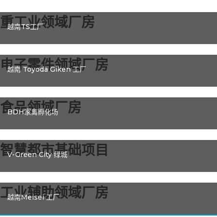
重工业领域厂房
越南TS工厂
电子零件领域厂房
越南 Toyoda Giken 工厂
食品领域厂房
BDH家禽孵化场
智慧都市基础项目
V-Green City 绿城
工业辅助领域厂房
越南Meisei 工厂