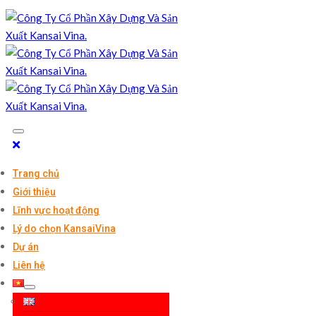
Trang chủ
Giới thiệu
Lĩnh vực hoạt động
Lý do chọn KansaiVina
Dự án
Liên hệ