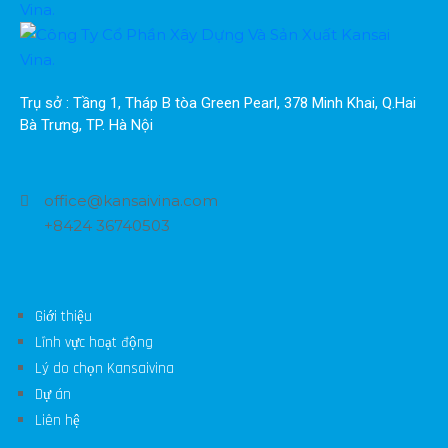
Trụ sở : Tầng 1, Tháp B tòa Green Pearl, 378 Minh Khai, Q.Hai 
Bà Trưng, TP. Hà Nội
office@kansaivina.com
+8424 36740503
Giới thiệu
Lĩnh vực hoạt động
Lý do chọn Kansaivina
Dự án
Liên hệ