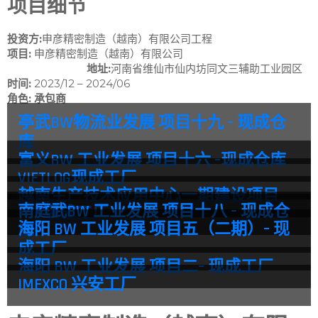
项目细节
投资方:
申彦精密制造（越南）有限公司工程
项目:
申彦精密制造（越南）有限公司
地址:
河南省维仙市仙内坊同文三辅助工业园区
时间:
2023/12 – 2024/06
角色: 承包商
亭武BW物流业发展 项目十九 – 现成仓
库
富义BW 工业发展 项目十六 –现成仓库
VIETLOG现成工厂
越南生产技术应用中心一期建设项目
南庭武BW 工业发展 项目十八 – 现成仓
KTG现成工厂
海阳 BW 工业发展 项目五（二期）– 现
库
成工厂
海阳 BW 工业发展 项目二– 现成工厂
IMEXCO 兴安工厂