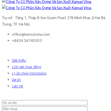
Trụ sở : Tầng 1, Tháp B tòa Green Pearl, 378 Minh Khai, Q.Hai Bà 
Trưng, TP. Hà Nội
office@kansaivina.com
+8424 36740503
Giới thiệu
Lĩnh vực hoạt động
Lý do chọn Kansaivina
Dự án
Liên hệ