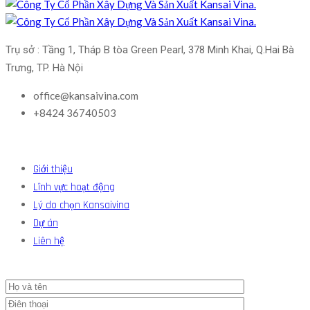
Trụ sở : Tầng 1, Tháp B tòa Green Pearl, 378 Minh Khai, Q.Hai Bà 
Trưng, TP. Hà Nội
office@kansaivina.com
+8424 36740503
Giới thiệu
Lĩnh vực hoạt động
Lý do chọn Kansaivina
Dự án
Liên hệ