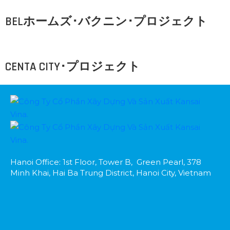
BELホームズ･バクニン･プロジェクト
CENTA CITY･プロジェクト
Hanoi Office: 1st Floor, Tower B, Green Pearl, 378
Minh Khai, Hai Ba Trung District, Hanoi City, Vietnam