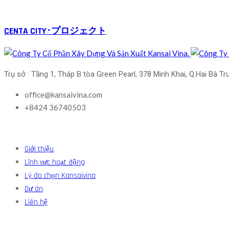
CENTA CITY･プロジェクト
Trụ sở : Tầng 1, Tháp B tòa Green Pearl, 378 Minh Khai, Q.Hai Bà Tr
office@kansaivina.com
+8424 36740503
Giới thiệu
Lĩnh vực hoạt động
Lý do chọn Kansaivina
Dự án
Liên hệ