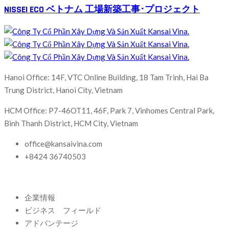
NISSEI ECO ベトナム 工場新築工事･プロジェクト
Hanoi Office: 14F, VTC Online Building, 18 Tam Trinh, Hai Ba
Trung District, Hanoi City, Vietnam
HCM Office: P7-46OT11, 46F, Park 7, Vinhomes Central Park,
Binh Thanh District, HCM City, Vietnam
office@kansaivina.com
+8424 36740503
企業情報
ビジネス フィールド
アドバンテージ