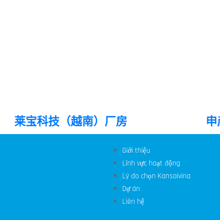
R兴安工厂
莱宝科技（越南）厂房
申
Giới thiệu
Lĩnh vực hoạt động
Lý do chọn Kansaivina
Dự án
Liên hệ