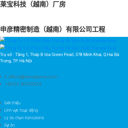
莱宝科技（越南）厂房
申彦精密制造（越南）有限公司工程
Trụ sở : Tầng 1, Tháp B tòa Green Pearl, 378 Minh Khai, Q.Hai Bà 
Trưng, TP. Hà Nội
office@kansaivina.com
+8424 36740503
Giới thiệu
Lĩnh vực hoạt động
Lý do chọn Kansaivina
Dự án