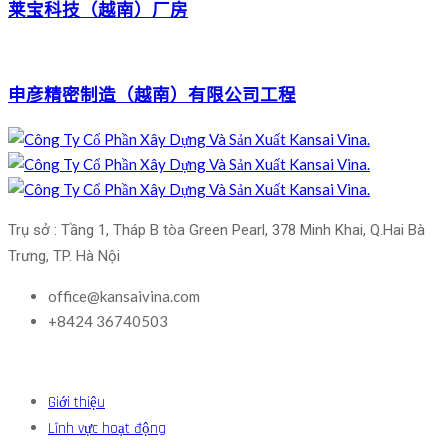
莱宝科技（越南）厂房
申彦精密制造（越南）有限公司工程
Trụ sở : Tầng 1, Tháp B tòa Green Pearl, 378 Minh Khai, Q.Hai Bà 
Trưng, TP. Hà Nội
office@kansaivina.com
+8424 36740503
Giới thiệu
Lĩnh vực hoạt động