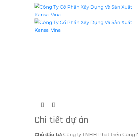
CÔNG TY
TNHH MTV
CÔNG TY
PHÁT TRIỂN
DỰ ÁN XÂY
TNHH MTV
CÔNG
CÔNG TY
Chi tiết dự án
DỰNG TRUN
PHÁT TRIỂN
NGHIỆP BW
TNHH PHÁT
NHÀ XƯỜNG,
TÂM ỨNG
CÔNG
HẢI DƯƠNG
Chủ đầu tư:
Công ty TNHH Phát triển Công