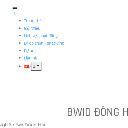
Trang chủ
Giới thiệu
Lĩnh vực hoạt động
Lý do chọn KansaiVina
Dự án
Liên hệ
CÔNG TY
TNHH MTV
BWID ĐÔNG H
G
PHÁT TRIỂN
KTG NHÀ KHO
CÔNG
 Nghiệp BW Đông Hải