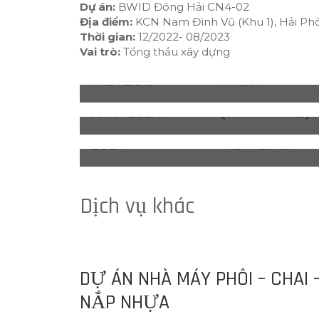
TRIỂN CÔNG
NHÀ KHO,
DỤNG CÔNG
Dự án:
BWID Đông Hải CN4-02
NGHIỆP BW
– DỰ ÁN 05-
NGHIỆP HẬU
Địa điểm:
KCN Nam Đình Vũ (Khu 1), Hải Ph
VĂN PHÒNG
NGHỆ SẢN
NAM ĐÌNH VŨ.
NHÀ XƯỞN
Thời gian:
12/2022- 08/2023
CẦN BW
CHO THUÊ
XUẤT VIỆT
Vai trò:
Tổng thầu xây dựng
DỰ ÁN 18-
XÂY SẴN GIA
ĐÌNH VŨ – DỰ
Dự án trun
VIETLOG
HÀN I
NHÀ XƯỞNG
ĐOẠN 1
ÁN 19 – NHÀ
tâm công
XÂY SẴN
(PHÂN KÌ 2)
XƯỞNG XÂY
nghiệp GNP
SẴN
Yên Bình
Dịch vụ khác
DỰ ÁN NHÀ MÁY PHÔI – CHAI 
NẮP NHỰA