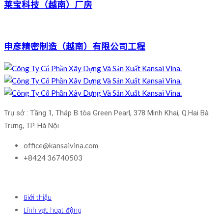
莱宝科技（越南）厂房
申彦精密制造（越南）有限公司工程
Trụ sở : Tầng 1, Tháp B tòa Green Pearl, 378 Minh Khai, Q.Hai Bà 
Trưng, TP. Hà Nội
office@kansaivina.com
+8424 36740503
Giới thiệu
Lĩnh vực hoạt động