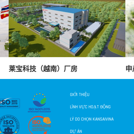
莱宝科技（越南）厂房
申
GIỚI THIỆU
LĨNH VỰC HOẠT ĐỘNG
LÝ DO CHỌN KANSAIVINA
DỰ ÁN