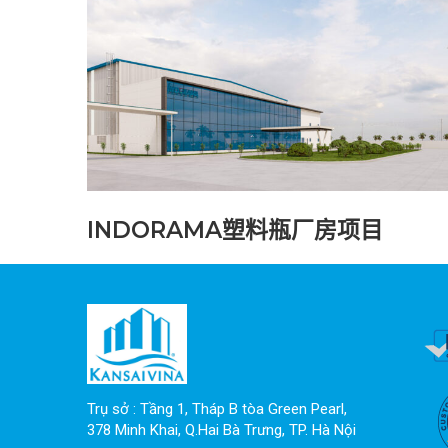
INDORAMA塑料瓶厂房项目
Trụ sở : Tầng 1, Tháp B tòa Green Pearl, 
378 Minh Khai, Q.Hai Bà Trưng, TP. Hà Nội