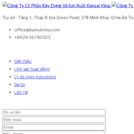
Trụ sở : Tầng 1, Tháp B tòa Green Pearl, 378 Minh Khai, Q.Hai Bà Tr
office@kansaivina.com
+8424 36740503
Giới thiệu
Lĩnh vực hoạt động
Lý do chọn Kansaivina
Dự án
Liên hệ