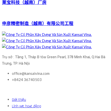
莱宝科技（越南）厂房
申彦精密制造（越南）有限公司工程
Trụ sở : Tầng 1, Tháp B tòa Green Pearl, 378 Minh Khai, Q.Hai Bà 
Trưng, TP. Hà Nội
office@kansaivina.com
+8424 36740503
Giới thiệu
Lĩnh vực hoạt động