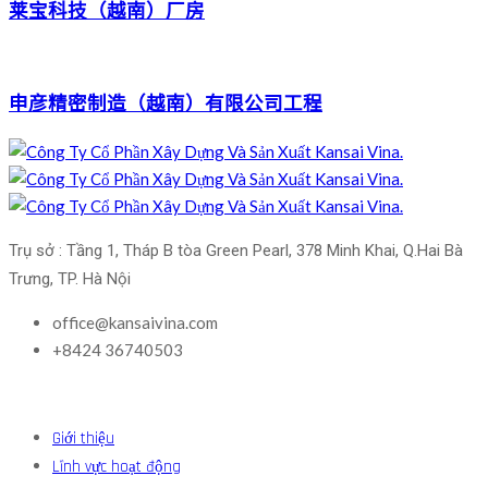
莱宝科技（越南）厂房
申彦精密制造（越南）有限公司工程
Trụ sở : Tầng 1, Tháp B tòa Green Pearl, 378 Minh Khai, Q.Hai Bà 
Trưng, TP. Hà Nội
office@kansaivina.com
+8424 36740503
Giới thiệu
Lĩnh vực hoạt động