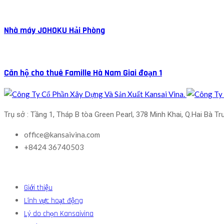
Nhà máy JOHOKU Hải Phòng
Căn hộ cho thuê Famille Hà Nam Giai đoạn 1
Trụ sở : Tầng 1, Tháp B tòa Green Pearl, 378 Minh Khai, Q.Hai Bà Tr
office@kansaivina.com
+8424 36740503
Giới thiệu
Lĩnh vực hoạt động
Lý do chọn Kansaivina